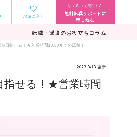
３Stepで簡単！
無料転職サポートに
せ
お気に入り
申し込む
転職・派遣のお役立ちコラム
円を目指せる！★営業時間18:30までの店舗！
2023/3/18 更新
を目指せる！★営業時間
円