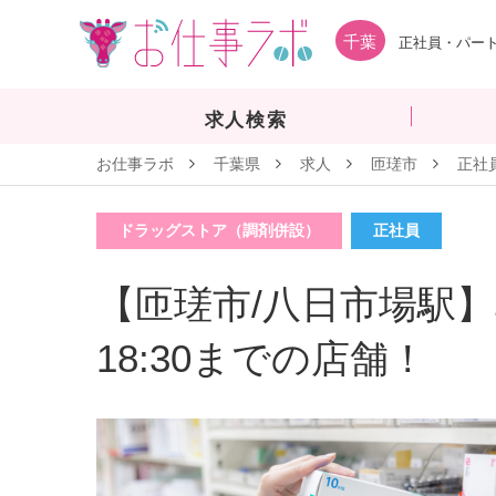
千葉
正社員・パート
求人検索
お仕事ラボ
千葉県
求人
匝瑳市
正社
ドラッグストア（調剤併設）
正社員
【匝瑳市/八日市場駅】
18:30までの店舗！