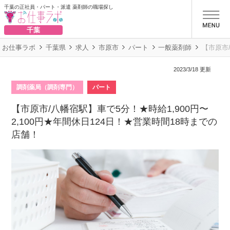
千葉の正社員・パート・派遣 薬剤師の職場探し
お仕事ラボ
千葉
お仕事ラボ
千葉県
求人
市原市
パート
一般薬剤師
【市原市/
2023/3/18 更新
調剤薬局（調剤専門）
パート
【市原市/八幡宿駅】車で5分！★時給1,900円〜
2,100円★年間休日124日！★営業時間18時までの
店舗！