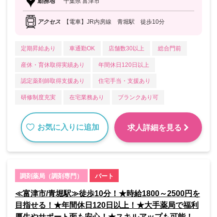
勤務地
千葉県 富津市
アクセス
【電車】JR内房線 青堀駅 徒歩10分
定期昇給あり
車通勤OK
店舗数30以上
総合門前
産休・育休取得実績あり
年間休日120日以上
認定薬剤師取得支援あり
住宅手当・支援あり
研修制度充実
在宅業務あり
ブランクあり可
お気に入りに追加
求人詳細を見る
調剤薬局（調剤専門）
パート
≪富津市/青堀駅≫徒歩10分！★時給1800～2500円を
目指せる！★年間休日120日以上！★大手薬局で福利
厚生やサポート面も安心！★スキルアップも可能！