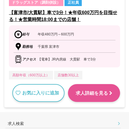
ドラッグストア（調剤併設）
正社員
【富津市/大貫駅】車で3分！★年収600万円を目指せ
る！★営業時間18:00までの店舗！
給与
年収480万円～600万円
勤務地
千葉県 富津市
アクセス
【電車】JR内房線 大貫駅 車で3分
高額年収（600万以上）
店舗数30以上
お気に入りに追加
求人詳細を見る
求人検索