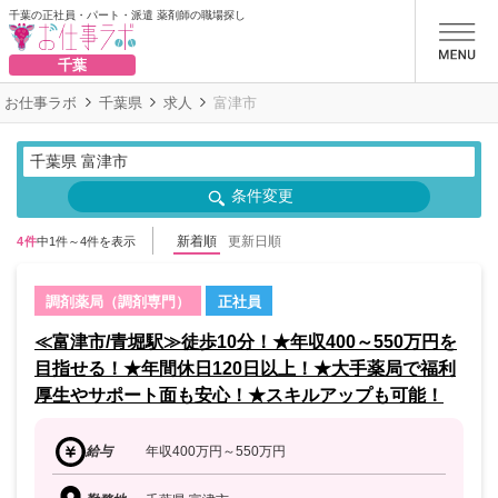
千葉の正社員・パート・派遣 薬剤師の職場探し
お仕事ラボ
千葉
お仕事ラボ
千葉県
求人
富津市
千葉県 富津市
条件変更
新着順
更新日順
4件
中1件～4件を表示
調剤薬局（調剤専門）
正社員
≪富津市/青堀駅≫徒歩10分！★年収400～550万円を
目指せる！★年間休日120日以上！★大手薬局で福利
厚生やサポート面も安心！★スキルアップも可能！
給与
年収400万円～550万円