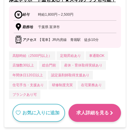
給与
時給1,800円～2,500円
勤務地
千葉県 富津市
アクセス
【電車】JR内房線 青堀駅 徒歩10分
高額時給（2500円以上）
定期昇給あり
車通勤OK
店舗数30以上
総合門前
産休・育休取得実績あり
年間休日120日以上
認定薬剤師取得支援あり
住宅手当・支援あり
研修制度充実
在宅業務あり
ブランクあり可
お気に入りに追加
求人詳細を見る