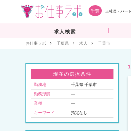
千葉
正社員・パート
求人検索
お仕事ラボ
千葉県
求人
千葉市
現在の選択条件
勤務地
千葉県 千葉市
勤務形態
—
業種
—
キーワード
指定なし