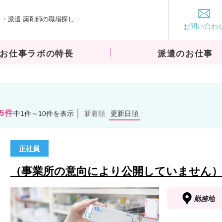
・派遣 薬剤師の職場探し
お仕事ラボ
お問い合わ
お仕事ラボの特長
派遣のお仕事
15件
中1件～10件を表示
新着順
更新日順
正社員
（事業所の意向により公開していません
勤務地