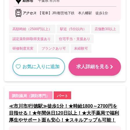
勤務地
千葉県 市川市
アクセス
【電車】JR/都営地下鉄 本八幡駅 徒歩1分
高額時給（2500円以上）
駅近（5分以内）
店舗数30以上
認定薬剤師取得支援あり
住宅手当・支援あり
研修制度充実
ブランクあり可
未経験可
お気に入りに追加
求人詳細を見る
調剤薬局（調剤専門）
パート
≪市川市/行徳駅≫徒歩1分！★時給1800～2700円を
目指せる！★年間休日120日以上！★大手薬局で福利
厚生やサポート面も安心！★スキルアップも可能！