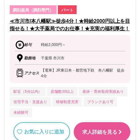
調剤薬局（調剤専門）
パート
≪市川市/本八幡駅≫徒歩4分！★時給2000円以上を目
指せる！★大手薬局でのお仕事！★充実の福利厚生！
給与
時給2,000円～
勤務地
千葉県 市川市
【電車】JR東日本・都営地下鉄 本八幡駅 徒歩
アクセス
4分
駅近（5分以内）
店舗数30以上
産休・育休取得実績あり
住宅手当・支援あり
研修制度充実
ブランクあり可
未経験可
お気に入りに追加
求人詳細を見る