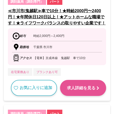
調剤薬局（調剤専門）
パート
≪市川市/鬼越駅≫車で10分！★時給2000円〜2400
円！★年間休日120日以上！★アットホームな職場で
す！★ライフワークバランスの取りやすい企業です！
給与
時給2,000円～2,400円
勤務地
千葉県 市川市
アクセス
【電車】京成本線 鬼越駅 車で10分
在宅業務あり
ブランクあり可
お気に入りに追加
求人詳細を見る
調剤薬局（調剤専門）
パート