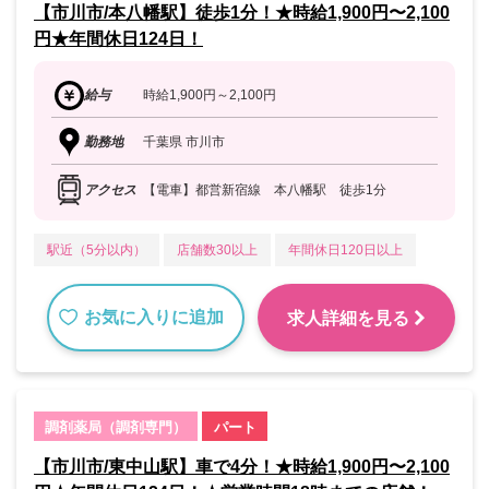
【市川市/本八幡駅】徒歩1分！★時給1,900円〜2,100
円★年間休日124日！
給与
時給1,900円～2,100円
勤務地
千葉県 市川市
アクセス
【電車】都営新宿線 本八幡駅 徒歩1分
駅近（5分以内）
店舗数30以上
年間休日120日以上
お気に入りに追加
求人詳細を見る
調剤薬局（調剤専門）
パート
【市川市/東中山駅】車で4分！★時給1,900円〜2,100