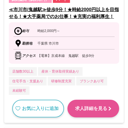
≪市川市/鬼越駅≫徒歩9分！★時給2000円以上を目指
せる！★大手薬局でのお仕事！★充実の福利厚生！
給与
時給2,000円～
勤務地
千葉県 市川市
アクセス
【電車】京成本線 鬼越駅 徒歩9分
店舗数30以上
産休・育休取得実績あり
住宅手当・支援あり
研修制度充実
ブランクあり可
未経験可
お気に入りに追加
求人詳細を見る