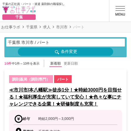
千葉の正社員・パート・派遣 薬剤師の職場探し
お仕事ラボ
千葉
お仕事ラボ
千葉県
求人
市川市
パート
千葉県 市川市 / パート
条件変更
新着順
更新日順
10件
中1件～10件を表示
調剤薬局（調剤専門）
パート
≪市川市/本八幡駅≫徒歩1分！★時給3000円を目指せ
る！★福利厚生が充実していて安心！★色々な事にチ
ャレンジできる企業！★研修制度も充実！
給与
時給2,000円～3,000円