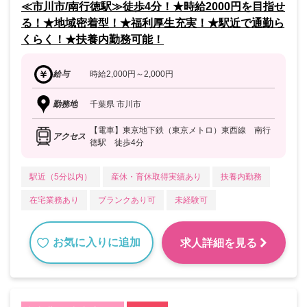
≪市川市/南行徳駅≫徒歩4分！★時給2000円を目指せ
る！★地域密着型！★福利厚生充実！★駅近で通勤ら
くらく！★扶養内勤務可能！
給与
時給2,000円～2,000円
勤務地
千葉県 市川市
【電車】東京地下鉄（東京メトロ）東西線 南行
アクセス
徳駅 徒歩4分
駅近（5分以内）
産休・育休取得実績あり
扶養内勤務
在宅業務あり
ブランクあり可
未経験可
お気に入りに追加
求人詳細を見る