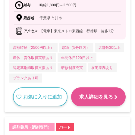
給与
時給1,800円～2,500円
勤務地
千葉県 市川市
アクセス
【電車】東京メトロ東西線 行徳駅 徒歩1分
高額時給（2500円以上）
駅近（5分以内）
店舗数30以上
産休・育休取得実績あり
年間休日120日以上
認定薬剤師取得支援あり
研修制度充実
在宅業務あり
ブランクあり可
お気に入りに追加
求人詳細を見る
調剤薬局（調剤専門）
パート