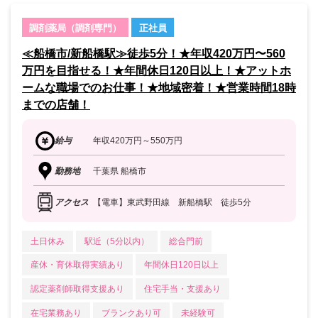
調剤薬局（調剤専門）
正社員
≪船橋市/新船橋駅≫徒歩5分！★年収420万円〜560
万円を目指せる！★年間休日120日以上！★アットホ
ームな職場でのお仕事！★地域密着！★営業時間18時
までの店舗！
給与
年収420万円～550万円
勤務地
千葉県 船橋市
アクセス
【電車】東武野田線 新船橋駅 徒歩5分
土日休み
駅近（5分以内）
総合門前
産休・育休取得実績あり
年間休日120日以上
認定薬剤師取得支援あり
住宅手当・支援あり
在宅業務あり
ブランクあり可
未経験可