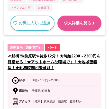
ブランクあり可
未経験可
お気に入りに追加
求人詳細を見る
調剤薬局（調剤専門）
パート
≪船橋市/前原駅≫徒歩12分！★時給2200～2300円を
目指せる！★アットホームな職場です！★地域密着
型！★勤務時間相談可能！
給与
時給2,100円～2,300円
勤務地
千葉県 船橋市
アクセス
【電車】新京成線 前原駅 徒歩12分