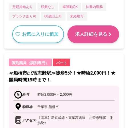
定期昇給あり
残業なし
車通勤OK
扶養内勤務
ブランクあり可
60歳以上可
未経験可
お気に入りに追加
求人詳細を見る
調剤薬局（調剤専門）
パート
≪船橋市/北習志野駅≫徒歩5分！★時給2,000円！★
開局時間19時まで！
給与
時給2,000円～2,000円
勤務地
千葉県 船橋市
【電車】新京成線・東葉高速線 北習志野駅 徒
アクセス
歩5分