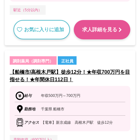
駅近（5分以内）
お気に入りに追加
求人詳細を見る
調剤薬局（調剤専門）
正社員
【船橋市/高根木戸駅】徒歩12分！★年収700万円を目
指せる！★年間休日112日！
給与
年収500万円～700万円
勤務地
千葉県 船橋市
アクセス
【電車】新京成線 高根木戸駅 徒歩12分
高額年収（600万以上）