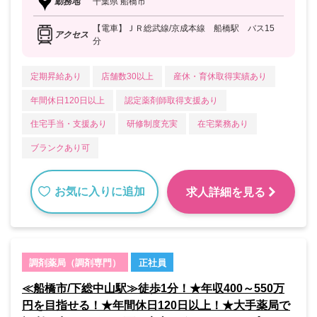
勤務地
千葉県 船橋市
【電車】ＪＲ総武線/京成本線 船橋駅 バス15
アクセス
分
定期昇給あり
店舗数30以上
産休・育休取得実績あり
年間休日120日以上
認定薬剤師取得支援あり
住宅手当・支援あり
研修制度充実
在宅業務あり
ブランクあり可
お気に入りに追加
求人詳細を見る
調剤薬局（調剤専門）
正社員
≪船橋市/下総中山駅≫徒歩1分！★年収400～550万
円を目指せる！★年間休日120日以上！★大手薬局で