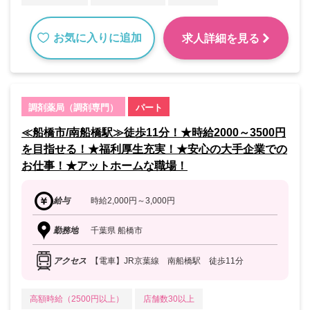
お気に入りに追加
求人詳細を見る
調剤薬局（調剤専門）
パート
≪船橋市/南船橋駅≫徒歩11分！★時給2000～3500円
を目指せる！★福利厚生充実！★安心の大手企業での
お仕事！★アットホームな職場！
給与
時給2,000円～3,000円
勤務地
千葉県 船橋市
アクセス
【電車】JR京葉線 南船橋駅 徒歩11分
高額時給（2500円以上）
店舗数30以上