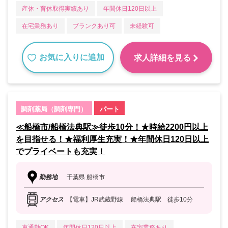
産休・育休取得実績あり
年間休日120日以上
在宅業務あり
ブランクあり可
未経験可
お気に入りに追加
求人詳細を見る
調剤薬局（調剤専門）
パート
≪船橋市/船橋法典駅≫徒歩10分！★時給2200円以上
を目指せる！★福利厚生充実！★年間休日120日以上
でプライベートも充実！
勤務地
千葉県 船橋市
アクセス
【電車】JR武蔵野線 船橋法典駅 徒歩10分
車通勤OK
年間休日120日以上
在宅業務あり