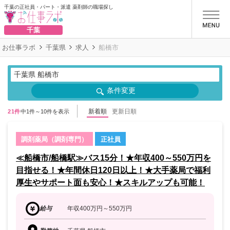
千葉の正社員・パート・派遣 薬剤師の職場探し
お仕事ラボ
千葉
お仕事ラボ
千葉県
求人
船橋市
千葉県 船橋市
条件変更
新着順
更新日順
21件
中1件～10件を表示
調剤薬局（調剤専門）
正社員
≪船橋市/船橋駅≫バス15分！★年収400～550万円を
目指せる！★年間休日120日以上！★大手薬局で福利
厚生やサポート面も安心！★スキルアップも可能！
給与
年収400万円～550万円