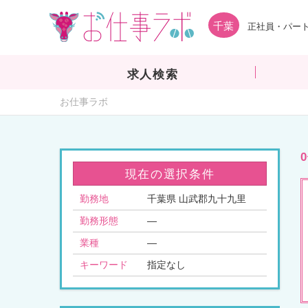
千葉
正社員・パート
求人検索
お仕事ラボ
現在の選択条件
勤務地
千葉県 山武郡九十九里
勤務形態
—
業種
—
キーワード
指定なし