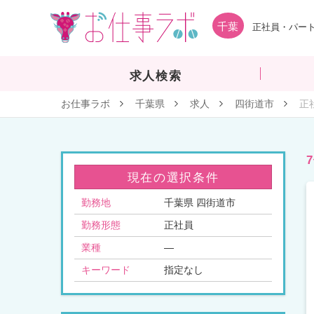
千葉
正社員・パート
求人検索
お仕事ラボ
千葉県
求人
四街道市
正
現在の選択条件
勤務地
千葉県 四街道市
勤務形態
正社員
業種
—
キーワード
指定なし