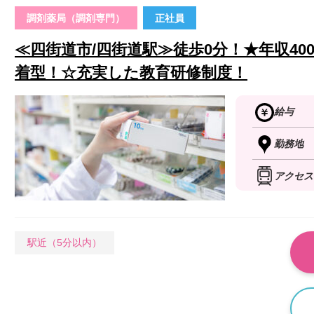
調剤薬局（調剤専門）
正社員
≪四街道市/四街道駅≫徒歩0分！★年収40
着型！☆充実した教育研修制度！
給与
勤務地
アクセス
駅近（5分以内）