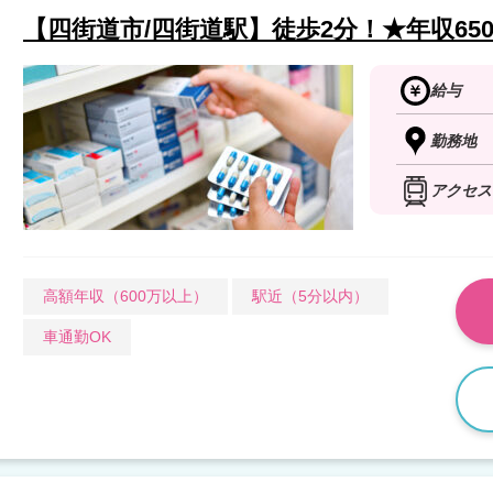
【四街道市/四街道駅】徒歩2分！★年収65
給与
勤務地
アクセス
高額年収（600万以上）
駅近（5分以内）
車通勤OK