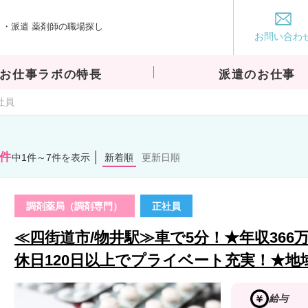
・派遣 薬剤師の職場探し
お仕事ラボ
お問い合わ
お仕事ラボの特長
派遣のお仕事
社員
7件
中1件～7件を表示
新着順
更新日順
調剤薬局（調剤専門）
正社員
≪四街道市/物井駅≫車で5分！★年収366
休日120日以上でプライベート充実！★地
給与