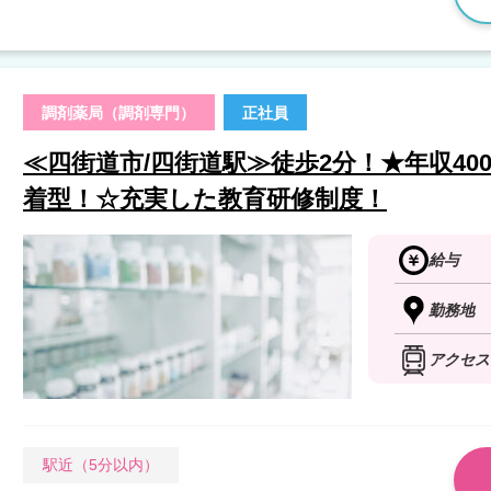
調剤薬局（調剤専門）
正社員
≪四街道市/四街道駅≫徒歩2分！★年収40
着型！☆充実した教育研修制度！
給与
勤務地
アクセス
駅近（5分以内）