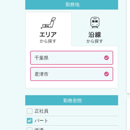
勤務地
千葉県
君津市
勤務形態
正社員
パート