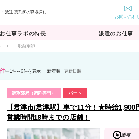
・派遣 薬剤師の職場探し
お仕事ラボ
お問い合わ
お仕事ラボの特長
派遣のお仕事
ト
一般薬剤師
6件
中1件～6件を表示
新着順
更新日順
調剤薬局（調剤専門）
パート
【君津市/君津駅】車で11分！★時給1,900円
営業時間18時までの店舗！
給与