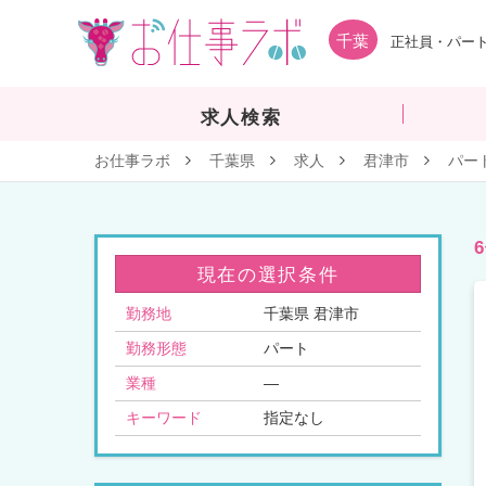
千葉
正社員・パート
求人検索
お仕事ラボ
千葉県
求人
君津市
パー
現在の選択条件
勤務地
千葉県 君津市
勤務形態
パート
業種
—
キーワード
指定なし