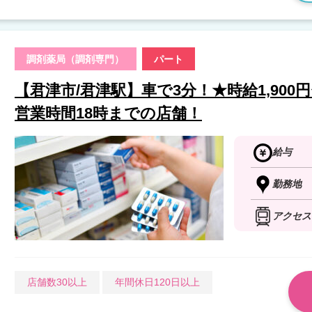
調剤薬局（調剤専門）
パート
【君津市/君津駅】車で3分！★時給1,900円
営業時間18時までの店舗！
給与
勤務地
アクセス
店舗数30以上
年間休日120日以上