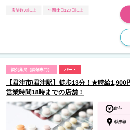
店舗数30以上
年間休日120日以上
調剤薬局（調剤専門）
パート
【君津市/君津駅】徒歩13分！★時給1,900円
営業時間18時までの店舗！
給与
勤務地