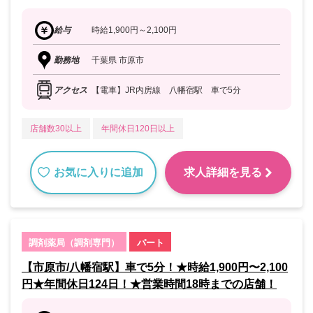
給与
時給1,900円～2,100円
勤務地
千葉県 市原市
アクセス
【電車】JR内房線 八幡宿駅 車で5分
店舗数30以上
年間休日120日以上
お気に入りに追加
求人詳細を見る
調剤薬局（調剤専門）
パート
【市原市/八幡宿駅】車で5分！★時給1,900円〜2,100
円★年間休日124日！★営業時間18時までの店舗！