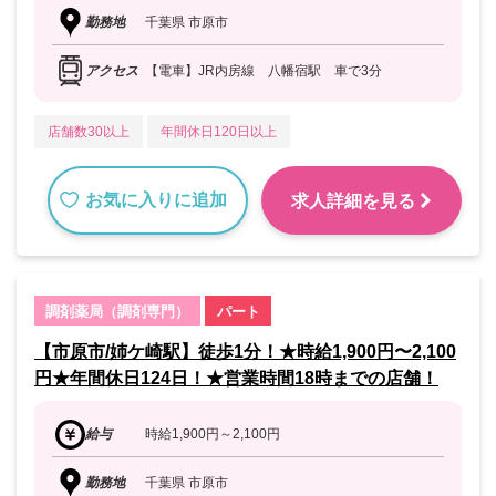
勤務地
千葉県 市原市
アクセス
【電車】JR内房線 八幡宿駅 車で3分
店舗数30以上
年間休日120日以上
お気に入りに追加
求人詳細を見る
調剤薬局（調剤専門）
パート
【市原市/姉ケ崎駅】徒歩1分！★時給1,900円〜2,100
円★年間休日124日！★営業時間18時までの店舗！
給与
時給1,900円～2,100円
勤務地
千葉県 市原市