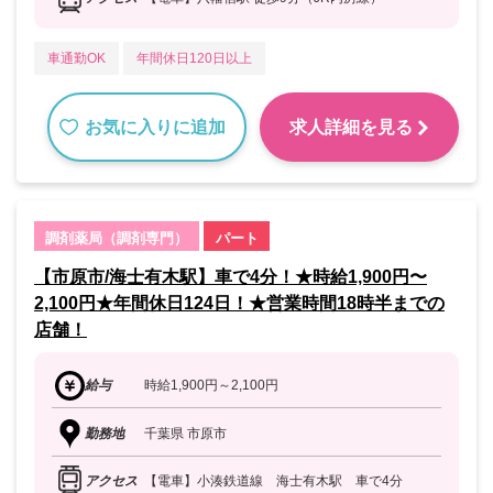
車通勤OK
年間休日120日以上
お気に入りに追加
求人詳細を見る
調剤薬局（調剤専門）
パート
【市原市/海士有木駅】車で4分！★時給1,900円〜
2,100円★年間休日124日！★営業時間18時半までの
店舗！
給与
時給1,900円～2,100円
勤務地
千葉県 市原市
アクセス
【電車】小湊鉄道線 海士有木駅 車で4分