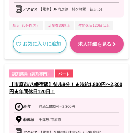
アクセス
【電車】JR内房線 姉ケ崎駅 徒歩1分
駅近（5分以内）
店舗数30以上
年間休日120日以上
お気に入りに追加
求人詳細を見る
調剤薬局（調剤専門）
パート
【市原市/八幡宿駅】徒歩9分！★時給1,800円〜2,300
円★年間休日120日！
給与
時給1,800円～2,300円
勤務地
千葉県 市原市
アクセス
【電車】八幡宿駅 徒歩9分（JR内房線）