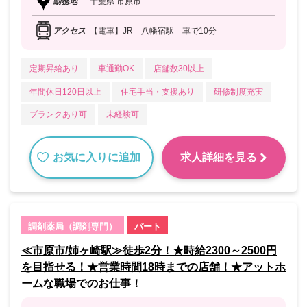
勤務地
千葉県 市原市
アクセス
【電車】JR 八幡宿駅 車で10分
定期昇給あり
車通勤OK
店舗数30以上
年間休日120日以上
住宅手当・支援あり
研修制度充実
ブランクあり可
未経験可
お気に入りに追加
求人詳細を見る
調剤薬局（調剤専門）
パート
≪市原市/姉ヶ崎駅≫徒歩2分！★時給2300～2500円
を目指せる！★営業時間18時までの店舗！★アットホ
ームな職場でのお仕事！