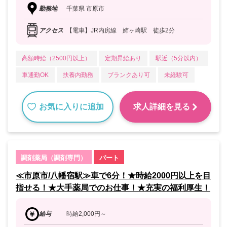
勤務地
千葉県 市原市
アクセス
【電車】JR内房線 姉ヶ崎駅 徒歩2分
高額時給（2500円以上）
定期昇給あり
駅近（5分以内）
車通勤OK
扶養内勤務
ブランクあり可
未経験可
お気に入りに追加
求人詳細を見る
調剤薬局（調剤専門）
パート
≪市原市/八幡宿駅≫車で6分！★時給2000円以上を目
指せる！★大手薬局でのお仕事！★充実の福利厚生！
給与
時給2,000円～