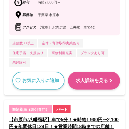
給与
時給2,000円～
勤務地
千葉県 市原市
アクセス
【電車】JR内房線 五井駅 車で4分
店舗数30以上
産休・育休取得実績あり
住宅手当・支援あり
研修制度充実
ブランクあり可
未経験可
お気に入りに追加
求人詳細を見る
調剤薬局（調剤専門）
パート
【市原市/八幡宿駅】車で5分！★時給1,900円〜2,100
円★年間休日124日！★営業時間18時までの店舗！