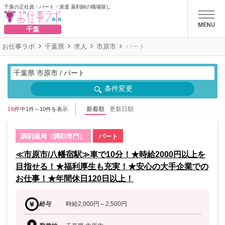
千葉の正社員・パート・派遣 薬剤師の職場探し
お仕事ラボ
千葉
お仕事ラボ
千葉県
求人
市原市
パート
千葉県 市原市 / パート
条件変更
新着順
更新日順
16件
中1件～10件を表示
調剤薬局（調剤専門）
パート
≪市原市/八幡宿駅≫車で10分！★時給2000円以上を
目指せる！★福利厚生も充実！★安心の大手企業での
お仕事！★年間休日120日以上！
給与
時給2,000円～2,500円