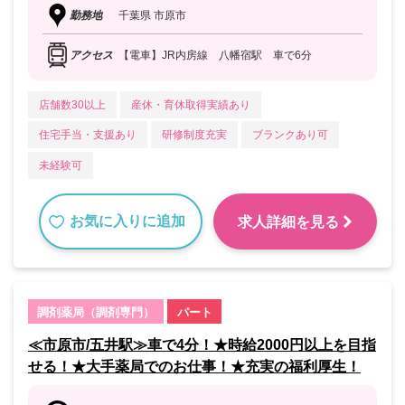
勤務地
千葉県 市原市
アクセス
【電車】JR内房線 八幡宿駅 車で6分
店舗数30以上
産休・育休取得実績あり
住宅手当・支援あり
研修制度充実
ブランクあり可
未経験可
お気に入りに追加
求人詳細を見る
調剤薬局（調剤専門）
パート
≪市原市/五井駅≫車で4分！★時給2000円以上を目指
せる！★大手薬局でのお仕事！★充実の福利厚生！