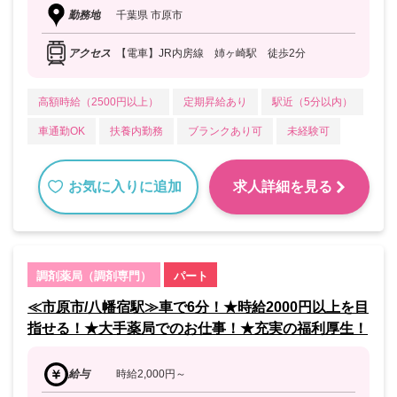
勤務地
千葉県 市原市
アクセス
【電車】JR内房線 姉ヶ崎駅 徒歩2分
高額時給（2500円以上）
定期昇給あり
駅近（5分以内）
車通勤OK
扶養内勤務
ブランクあり可
未経験可
お気に入りに追加
求人詳細を見る
調剤薬局（調剤専門）
パート
≪市原市/八幡宿駅≫車で6分！★時給2000円以上を目
指せる！★大手薬局でのお仕事！★充実の福利厚生！
給与
時給2,000円～