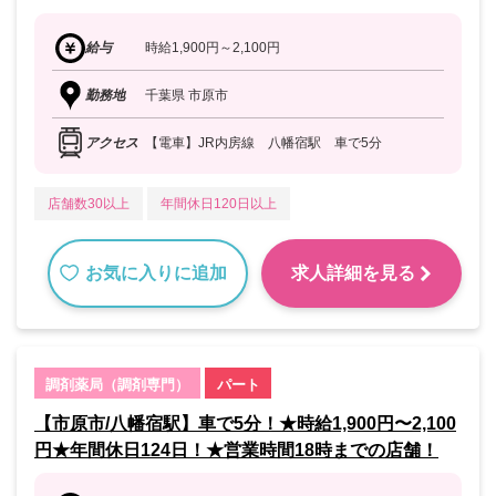
給与
時給1,900円～2,100円
勤務地
千葉県 市原市
アクセス
【電車】JR内房線 八幡宿駅 車で5分
店舗数30以上
年間休日120日以上
お気に入りに追加
求人詳細を見る
調剤薬局（調剤専門）
パート
【市原市/八幡宿駅】車で5分！★時給1,900円〜2,100
円★年間休日124日！★営業時間18時までの店舗！