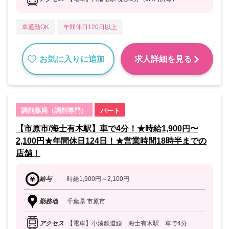
車通勤OK
年間休日120日以上
お気に入りに追加
求人詳細を見る
調剤薬局（調剤専門）
パート
【市原市/海士有木駅】車で4分！★時給1,900円〜
2,100円★年間休日124日！★営業時間18時半までの
店舗！
給与
時給1,900円～2,100円
勤務地
千葉県 市原市
アクセス
【電車】小湊鉄道線 海士有木駅 車で4分