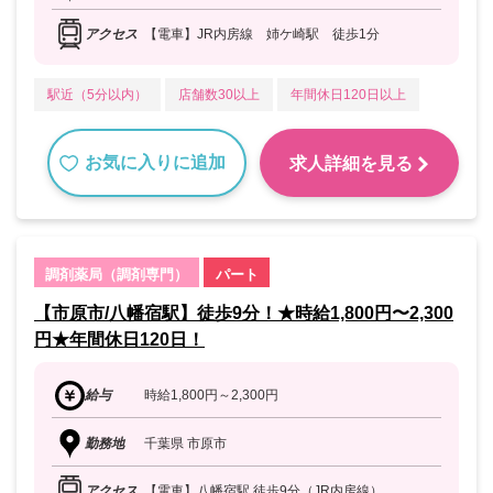
アクセス
【電車】JR内房線 姉ケ崎駅 徒歩1分
駅近（5分以内）
店舗数30以上
年間休日120日以上
お気に入りに追加
求人詳細を見る
調剤薬局（調剤専門）
パート
【市原市/八幡宿駅】徒歩9分！★時給1,800円〜2,300
円★年間休日120日！
給与
時給1,800円～2,300円
勤務地
千葉県 市原市
アクセス
【電車】八幡宿駅 徒歩9分（JR内房線）