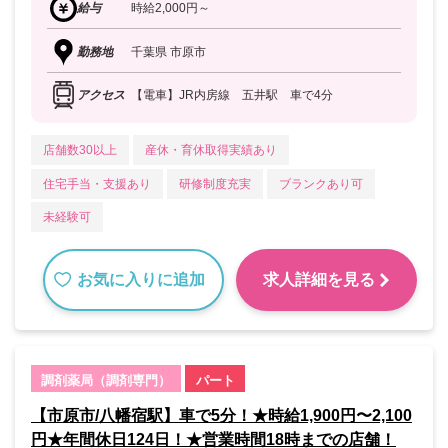
給与
時給2,000円～
勤務地
千葉県 市原市
アクセス
【電車】JR内房線 五井駅 車で4分
店舗数30以上
産休・育休取得実績あり
住宅手当・支援あり
研修制度充実
ブランクあり可
未経験可
お気に入りに追加
求人詳細を見る
調剤薬局（調剤専門）
パート
【市原市/八幡宿駅】車で5分！★時給1,900円〜2,100
円★年間休日124日！★営業時間18時までの店舗！