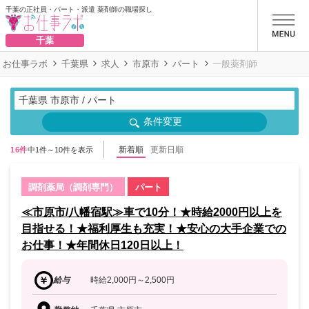
千葉の正社員・パート・派遣 薬剤師の職場探し
お仕事ラボ
千葉
お仕事ラボ
千葉県
求人
市原市
パート
一般薬剤師
千葉県 市原市 / パート
条件変更
新着順
更新日順
16件
中1件～10件を表示
調剤薬局（調剤専門）
パート
≪市原市/八幡宿駅≫車で10分！★時給2000円以上を
目指せる！★福利厚生も充実！★安心の大手企業での
お仕事！★年間休日120日以上！
給与
時給2,000円～2,500円