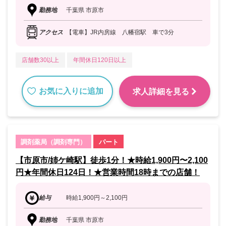
勤務地
千葉県 市原市
アクセス
【電車】JR内房線 八幡宿駅 車で3分
店舗数30以上
年間休日120日以上
お気に入りに追加
求人詳細を見る
調剤薬局（調剤専門）
パート
【市原市/姉ケ崎駅】徒歩1分！★時給1,900円〜2,100
円★年間休日124日！★営業時間18時までの店舗！
給与
時給1,900円～2,100円
勤務地
千葉県 市原市