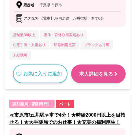
勤務地
千葉県 市原市
アクセス
【電車】JR内房線 八幡宿駅 車で6分
店舗数30以上
産休・育休取得実績あり
住宅手当・支援あり
研修制度充実
ブランクあり可
未経験可
お気に入りに追加
求人詳細を見る
調剤薬局（調剤専門）
パート
≪市原市/五井駅≫車で4分！★時給2000円以上を目指
せる！★大手薬局でのお仕事！★充実の福利厚生！