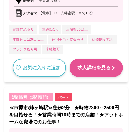
勤務地
千葉県 市原市
アクセス
【電車】JR 八幡宿駅 車で10分
定期昇給あり
車通勤OK
店舗数30以上
年間休日120日以上
住宅手当・支援あり
研修制度充実
ブランクあり可
未経験可
お気に入りに追加
求人詳細を見る
調剤薬局（調剤専門）
パート
≪市原市/姉ヶ崎駅≫徒歩2分！★時給2300～2500円
を目指せる！★営業時間18時までの店舗！★アットホ
ームな職場でのお仕事！